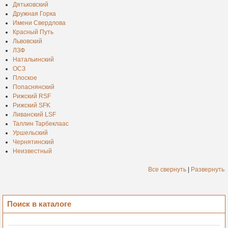
Дятьковский
Дружная Горка
Имени Свердлова
Красный Путь
Львовский
ЛЗФ
Натальинский
ОСЗ
Плоское
Попаснянский
Рижский RSF
Рижский SFK
Ливанский LSF
Таллин Тарбеклаас
Уршельский
Чернятинский
Неизвестный
Все свернуть
|
Развернуть
Поиск в каталоге