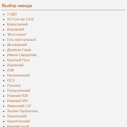
Выбор завода
1 КДО
АСЗ (он же САЗ)
Борисовский
Воровский
''Восстание''
Гусь хрустальный
Дятьковский
Дружная Горка
Имени Свердлова
Красный Путь
Львовский
ЛЗФ
Натальинский
ОСЗ
Плоское
Попаснянский
Рижский RSF
Рижский SFK
Ливанский LSF
Таллин Тарбеклаас
Уршельский
Чернятинский
Неизвестный