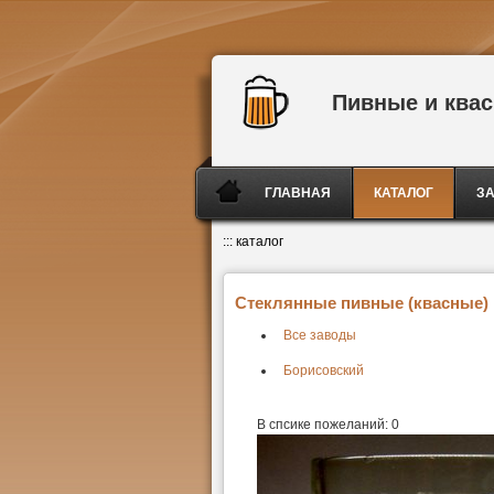
Пивные и ква
ГЛАВНАЯ
КАТАЛОГ
З
:::
каталог
Стеклянные пивные (квасные) к
Все заводы
Борисовский
В спсике пожеланий:
0