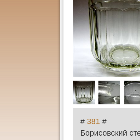
#
381
#
Борисовский ст