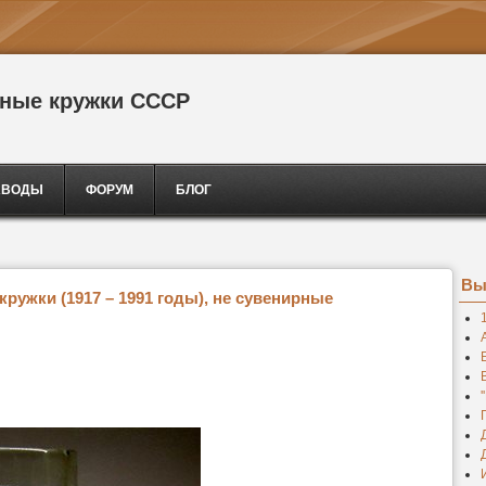
сные кружки СССР
АВОДЫ
ФОРУМ
БЛОГ
Вы
ружки (1917 – 1991 годы), не сувенирные