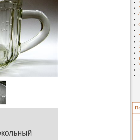
П
екольный