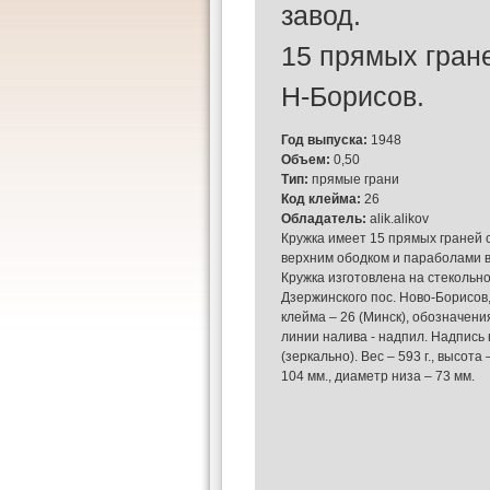
завод.
15 прямых гране
Н-Борисов.
Год выпуска:
1948
Объем:
0,50
Тип:
прямые грани
Код клейма:
26
Обладатель:
alik.alikov
Кружка имеет 15 прямых граней с
верхним ободком и параболами в
Кружка изготовлена на стекольн
Дзержинского пос. Ново-Борисов
клейма – 26 (Минск), обозначени
линии налива - надпил. Надпись 
(зеркально). Вес – 593 г., высота
104 мм., диаметр низа – 73 мм.