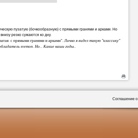
ческую пузатую (бочкообразную) с прямыми гранями и арками. Но
 внизу резко сужаются ко дну.
затая с прямыми гранями и арками".
Лично я видел такую "классику"
обладатель svemon. Но... Какие наши годы..
Соглашение о