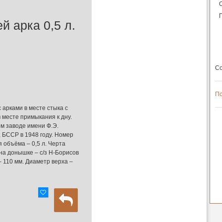
й арка 0,5 л.
Со
По
 арками в месте стыка с
 месте примыкания к дну.
ом заводе имени Ф.Э.
, БССР в 1948 году. Номер
я объёма – 0,5 л. Черта
на донышке – с/з Н-Борисов
 – 110 мм. Диаметр верха –