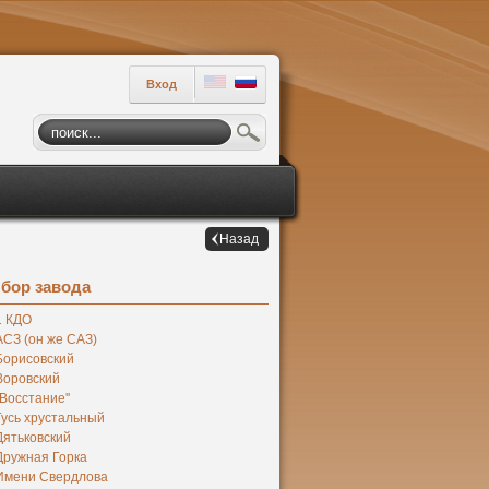
Вход
Назад
бор завода
1 КДО
АСЗ (он же САЗ)
Борисовский
Воровский
''Восстание''
Гусь хрустальный
Дятьковский
Дружная Горка
Имени Свердлова