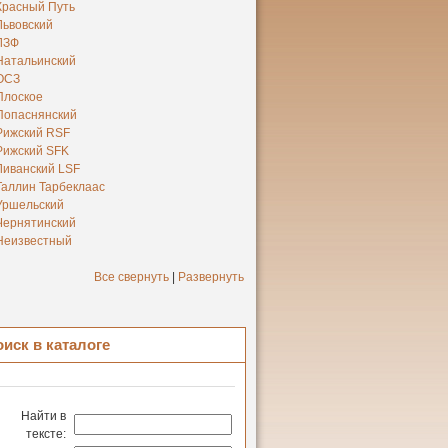
Красный Путь
Львовский
ЛЗФ
Натальинский
ОСЗ
Плоское
Попаснянский
Рижский RSF
Рижский SFK
Ливанский LSF
Таллин Тарбеклаас
Уршельский
Чернятинский
Неизвестный
Все свернуть
|
Развернуть
оиск в каталоге
Найти в
тексте: