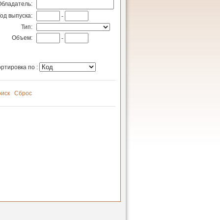
Обладатель:
Год выпуска:
-
Тип:
Объем:
-
ртировка по :
иск
Сброс