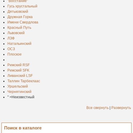
''Восстание''
Гусь хрустальный
Дятьковский
Дружная Горка
Имени Свердлова
Красный Путь
Львовский
ЛЗФ
Натальинский
ОСЗ
Плоское
Рижский RSF
Рижский SFK
Ливанский LSF
Таллин Тарбеклаас
Уршельский
Чернятинский
" >Неизвестный
Все свернуть
|
Развернуть
Поиск в каталоге