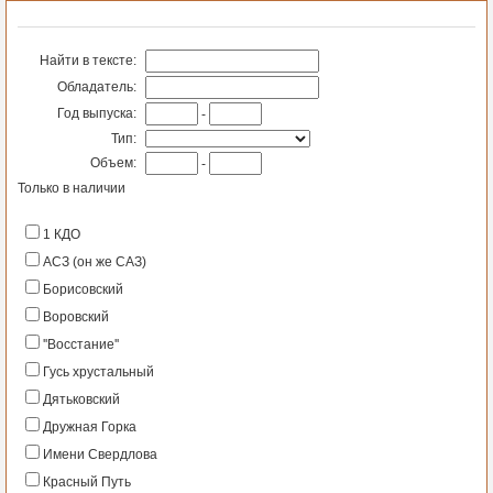
Найти в тексте:
Обладатель:
Год выпуска:
-
Тип:
Объем:
-
Только в наличии
1 КДО
АСЗ (он же САЗ)
Борисовский
Воровский
''Восстание''
Гусь хрустальный
Дятьковский
Дружная Горка
Имени Свердлова
Красный Путь