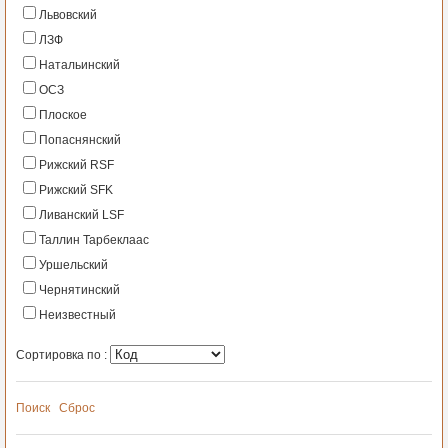
Львовский
ЛЗФ
Натальинский
ОСЗ
Плоское
Попаснянский
Рижский RSF
Рижский SFK
Ливанский LSF
Таллин Тарбеклаас
Уршельский
Чернятинский
Неизвестный
Сортировка по :
Поиск
Сброс