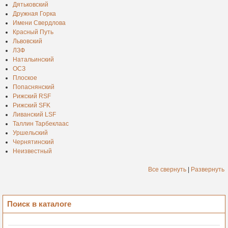
Дятьковский
Дружная Горка
Имени Свердлова
Красный Путь
Львовский
ЛЗФ
Натальинский
ОСЗ
Плоское
Попаснянский
Рижский RSF
Рижский SFK
Ливанский LSF
Таллин Тарбеклаас
Уршельский
Чернятинский
Неизвестный
Все свернуть
|
Развернуть
Поиск в каталоге