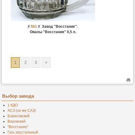
#
561
#
Завод ''Восстание''.
Овалы "Восстания" 0,5 л.
1
2
3
>
Выбор завода
1 КДО
АСЗ (он же САЗ)
Борисовский
Воровский
''Восстание''
Гусь хрустальный