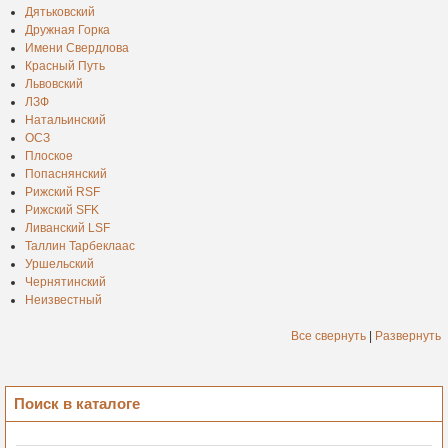
Дятьковский
Дружная Горка
Имени Свердлова
Красный Путь
Львовский
ЛЗФ
Натальинский
ОСЗ
Плоское
Попаснянский
Рижский RSF
Рижский SFK
Ливанский LSF
Таллин Тарбеклаас
Уршельский
Чернятинский
Неизвестный
Все свернуть
|
Развернуть
Поиск в каталоге