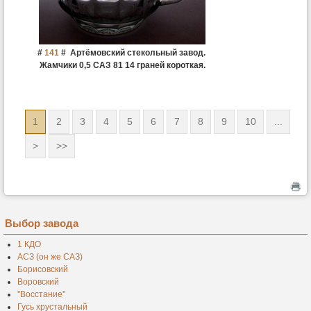
#
141
#
Артёмовский стекольный завод.
Жамчики 0,5 САЗ 81 14 граней короткая.
1
2
3
4
5
6
7
8
9
10
...
>
>>
Выбор завода
1 КДО
АСЗ (он же САЗ)
Борисовский
Воровский
''Восстание''
Гусь хрустальный