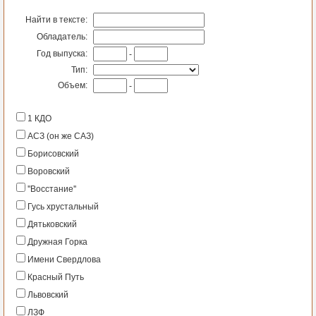
Найти в тексте:
Обладатель:
Год выпуска:
-
Тип:
Объем:
-
1 КДО
АСЗ (он же САЗ)
Борисовский
Воровский
''Восстание''
Гусь хрустальный
Дятьковский
Дружная Горка
Имени Свердлова
Красный Путь
Львовский
ЛЗФ