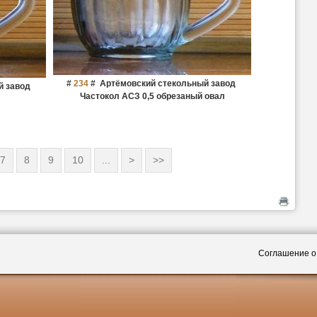
#
234
#
Артёмовский стекольный завод
й завод
Частокол АСЗ 0,5 обрезаный овал
7
8
9
10
...
>
>>
Соглашение о