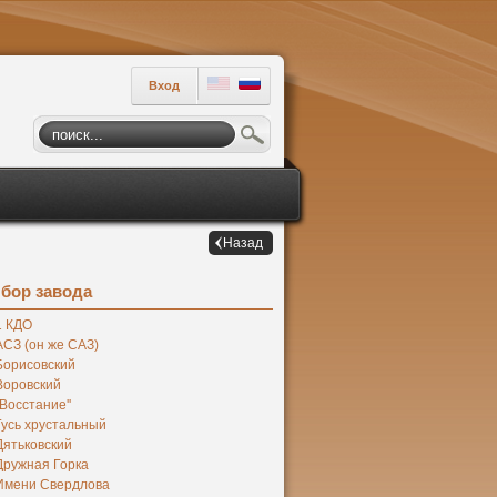
Вход
Назад
бор завода
1 КДО
АСЗ (он же САЗ)
Борисовский
Воровский
''Восстание''
Гусь хрустальный
Дятьковский
Дружная Горка
Имени Свердлова