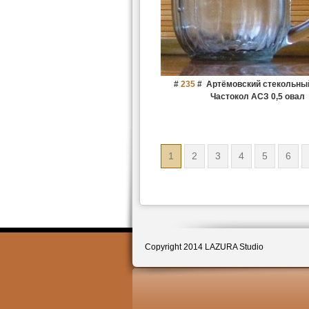
#
235
#
Артёмовский стекольны
Частокол АСЗ 0,5 овал
1
2
3
4
5
6
Copyright 2014 LAZURA Studio