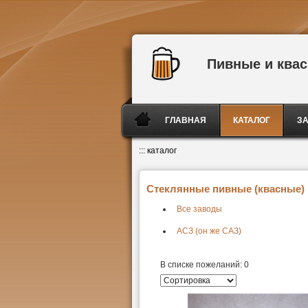
Пивные и ква
ГЛАВНАЯ
КАТАЛОГ
З
:::
каталог
Стеклянные пивные (квасные) к
Все заводы
АСЗ (он же САЗ)
В списке пожеланий:
0