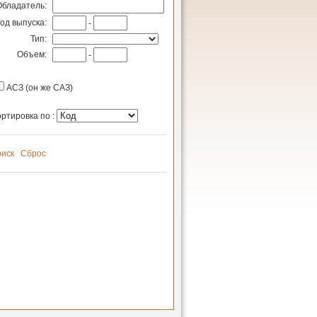
Обладатель:
Год выпуска:
-
Тип:
Объем:
-
АСЗ (он же САЗ)
ртировка по :
иск
Сброс