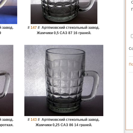
 завод.
#
147
#
Артёмовский стекольный завод.
9
Жамчики 0,5 САЗ 87 16 граней.
Со
По
 завод.
#
143
#
Артёмовский стекольный завод.
ороткая.
Жамчики 0,25 САЗ 86 14 граней.