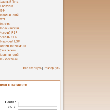
Красный Путь
Львовский
ЛЗФ
Натальинский
ОСЗ
Плоское
Попаснянский
Рижский RSF
Рижский SFK
Ливанский LSF
Таллин Тарбеклаас
Уршельский
Чернятинский
Неизвестный
Все свернуть
|
Развернуть
оиск в каталоге
Найти в
тексте: