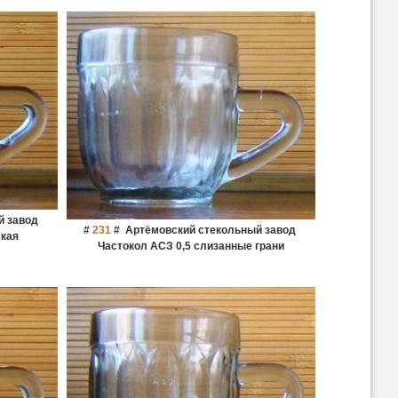
й завод
#
231
#
Артёмовский стекольный завод
ская
Частокол АСЗ 0,5 слизанные грани