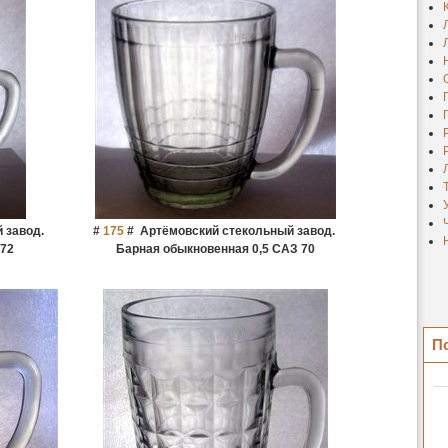
 завод.
#
175
#
Артёмовский стекольный завод.
 72
Барная обыкновенная 0,5 САЗ 70
П