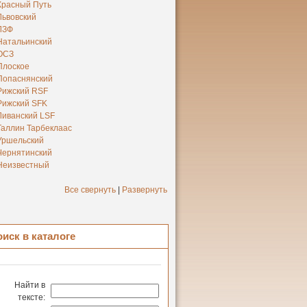
Красный Путь
Львовский
ЛЗФ
Натальинский
ОСЗ
Плоское
Попаснянский
Рижский RSF
Рижский SFK
Ливанский LSF
Таллин Тарбеклаас
Уршельский
Чернятинский
Неизвестный
Все свернуть
|
Развернуть
оиск в каталоге
Найти в
тексте: