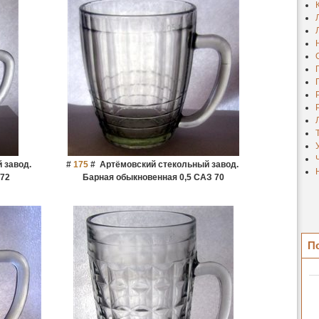
 завод.
#
175
#
Артёмовский стекольный завод.
 72
Барная обыкновенная 0,5 САЗ 70
П