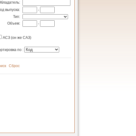
Обладатель:
Год выпуска:
-
Тип:
Объем:
-
АСЗ (он же САЗ)
ртировка по :
иск
Сброс