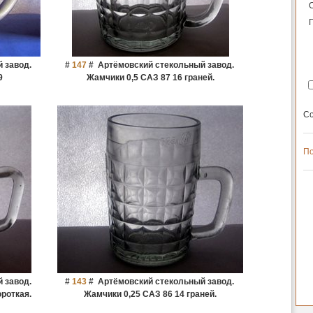
 завод.
#
147
#
Артёмовский стекольный завод.
9
Жамчики 0,5 САЗ 87 16 граней.
Со
По
 завод.
#
143
#
Артёмовский стекольный завод.
ороткая.
Жамчики 0,25 САЗ 86 14 граней.