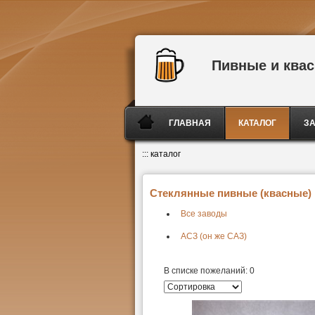
Пивные и ква
ГЛАВНАЯ
КАТАЛОГ
З
:::
каталог
Стеклянные пивные (квасные) к
Все заводы
АСЗ (он же САЗ)
В списке пожеланий:
0