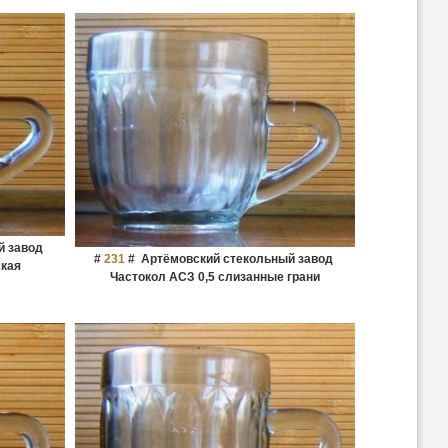
й завод
#
231
#
Артёмовский стекольный завод
ская
Частокол АСЗ 0,5 слизанные грани