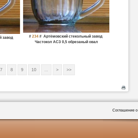
#
234
#
Артёмовский стекольный завод
й завод
Частокол АСЗ 0,5 обрезаный овал
7
8
9
10
...
>
>>
Соглашение о