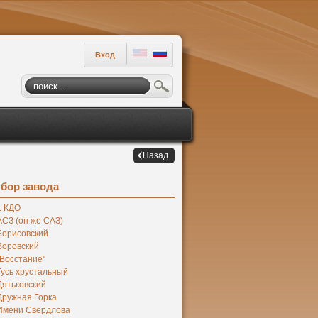
Вход
Назад
бор завода
1 КДО
АСЗ (он же САЗ)
Борисовский
Воровский
''Восстание''
Гусь хрустальный
Дятьковский
Дружная Горка
Имени Свердлова