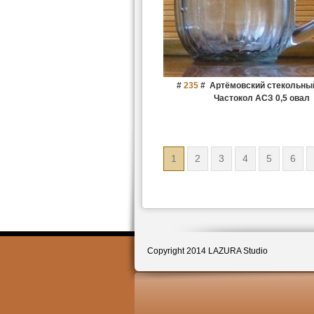
#
235
#
Артёмовский стекольны
Частокол АСЗ 0,5 овал
1
2
3
4
5
6
Copyright 2014 LAZURA Studio