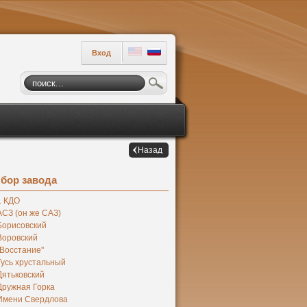
Вход
Назад
бор завода
1 КДО
АСЗ (он же САЗ)
Борисовский
Воровский
''Восстание''
Гусь хрустальный
Дятьковский
Дружная Горка
Имени Свердлова