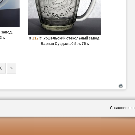
 завод.
 г.
#
212
#
Уршельский стекольный завод
Барная Суздаль 0.5 л. 76 г.
6
>
Соглашение о