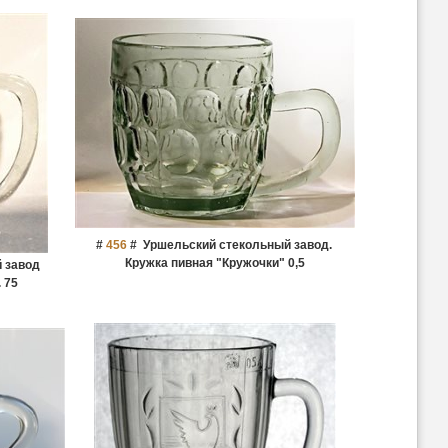
#
456
#
Уршельский стекольный завод.
Кружка пивная "Кружочки" 0,5
 завод
 75