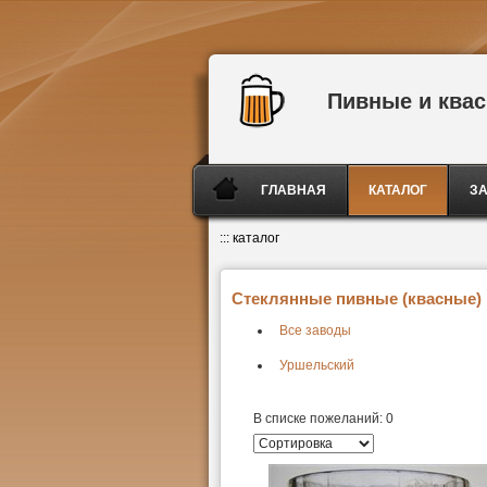
Пивные и ква
ГЛАВНАЯ
КАТАЛОГ
З
:::
каталог
Стеклянные пивные (квасные) к
Все заводы
Уршельский
В списке пожеланий:
0