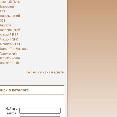
Красный Путь
Львовский
ЛЗФ
Натальинский
ОСЗ
Плоское
Попаснянский
Рижский RSF
Рижский SFK
Ливанский LSF
Таллин Тарбеклаас
Уршельский
Чернятинский
Неизвестный
Все свернуть
|
Развернуть
оиск в каталоге
Найти в
тексте: