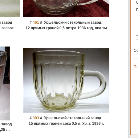
 завод
#
461
#
Уршельский стекольный завод.
7 глазок
12 прямых граней 0,5 литра 1936 год, овалы
Со
По
#
383
#
Уршельский стекольный завод.
15 прямых граней арка 0,5 л. Ур. з. 1936 г.
 завод.
25 л.