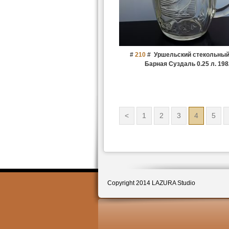
#
210
#
Уршельский стекольный
Барная Суздаль 0.25 л. 1982
<
1
2
3
4
5
Copyright 2014 LAZURA Studio