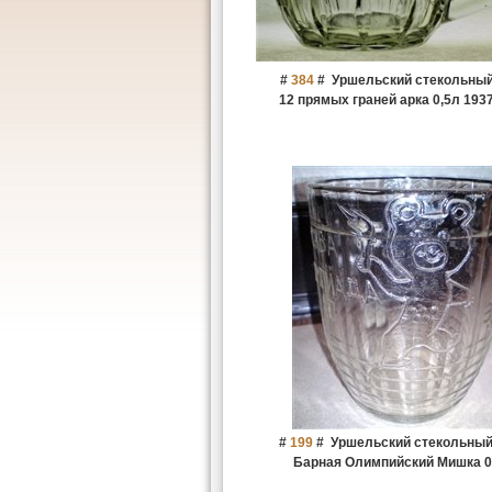
#
384
#
Уршельский стекольный
12 прямых граней арка 0,5л 193
#
199
#
Уршельский стекольный
Барная Олимпийский Мишка 0,