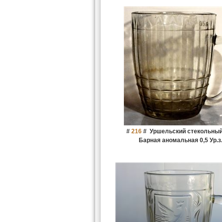
#
216
#
Уршельский стекольный
Барная аномальная 0,5 Ур.з.