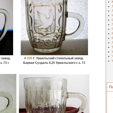
 завод.
#
209
#
Уршельский стекольный завод.
. 73 г.
Барная Суздаль 0,25 Уршельского с.з. 73
П