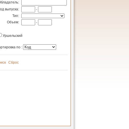
Обладатель:
Год выпуска:
-
Тип:
Объем:
-
Уршельский
ртировка по :
иск
Сброс