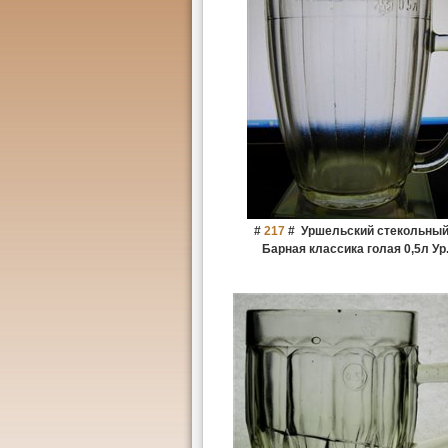
#
217
#
Уршельский стекольный
Барная классика голая 0,5л Ур.з