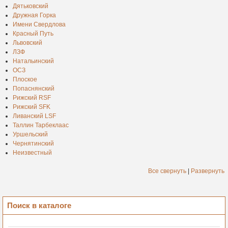
Дятьковский
Дружная Горка
Имени Свердлова
Красный Путь
Львовский
ЛЗФ
Натальинский
ОСЗ
Плоское
Попаснянский
Рижский RSF
Рижский SFK
Ливанский LSF
Таллин Тарбеклаас
Уршельский
Чернятинский
Неизвестный
Все свернуть
|
Развернуть
Поиск в каталоге