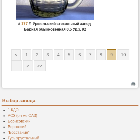
#
177
#
Уршельский стекольный завод
Барная обыкновенная 0,5 Ур.з. 92
<
1
2
3
4
5
6
7
8
9
10
...
>
>>
Выбор завода
1 КДО
АСЗ (он же САЗ)
Борисовский
Воровский
''Восстание''
Гусь хрустальный