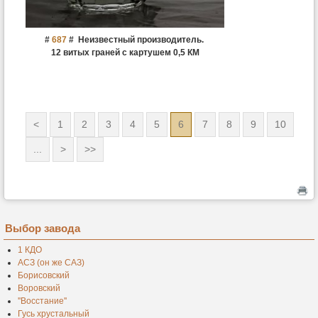
#
687
#
Неизвестный производитель.
12 витых граней с картушем 0,5 КМ
<
1
2
3
4
5
6
7
8
9
10
...
>
>>
Выбор завода
1 КДО
АСЗ (он же САЗ)
Борисовский
Воровский
''Восстание''
Гусь хрустальный