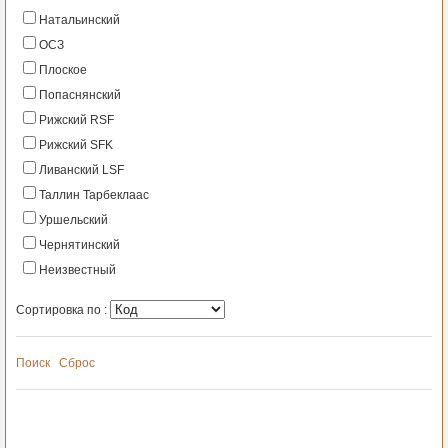
Натальинский
ОСЗ
Плоское
Попаснянский
Рижский RSF
Рижский SFK
Ливанский LSF
Таллин Тарбеклаас
Уршельский
Чернятинский
Неизвестный
Сортировка по :
Поиск
Сброс