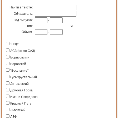
Найти в тексте:
Обладатель:
Год выпуска:
-
Тип:
Объем:
-
1 КДО
АСЗ (он же САЗ)
Борисовский
Воровский
''Восстание''
Гусь хрустальный
Дятьковский
Дружная Горка
Имени Свердлова
Красный Путь
Львовский
ЛЗФ