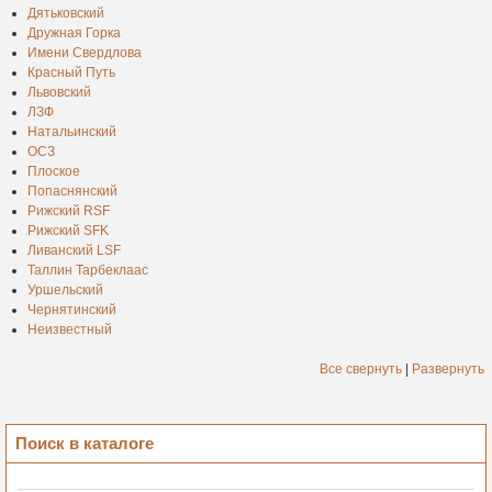
Дятьковский
Дружная Горка
Имени Свердлова
Красный Путь
Львовский
ЛЗФ
Натальинский
ОСЗ
Плоское
Попаснянский
Рижский RSF
Рижский SFK
Ливанский LSF
Таллин Тарбеклаас
Уршельский
Чернятинский
Неизвестный
Все свернуть
|
Развернуть
Поиск в каталоге