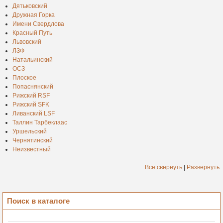
Дятьковский
Дружная Горка
Имени Свердлова
Красный Путь
Львовский
ЛЗФ
Натальинский
ОСЗ
Плоское
Попаснянский
Рижский RSF
Рижский SFK
Ливанский LSF
Таллин Тарбеклаас
Уршельский
Чернятинский
Неизвестный
Все свернуть
|
Развернуть
Поиск в каталоге