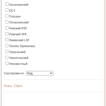
Натальинский
ОСЗ
Плоское
Попаснянский
Рижский RSF
Рижский SFK
Ливанский LSF
Таллин Тарбеклаас
Уршельский
Чернятинский
Неизвестный
Сортировка по :
Поиск
Сброс