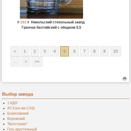
#
151
#
Никольский стекольный завод
Гранчак балтийский с ободком 0,5
<
1
2
3
4
5
6
7
8
9
10
...
>
>>
Выбор завода
1 КДО
АСЗ (он же САЗ)
Борисовский
Воровский
''Восстание''
Гусь хрустальный