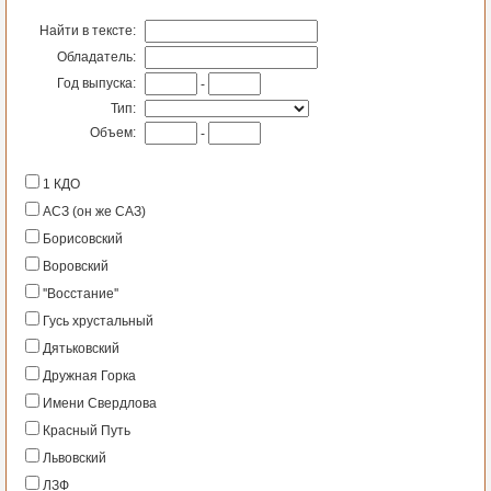
Найти в тексте:
Обладатель:
Год выпуска:
-
Тип:
Объем:
-
1 КДО
АСЗ (он же САЗ)
Борисовский
Воровский
''Восстание''
Гусь хрустальный
Дятьковский
Дружная Горка
Имени Свердлова
Красный Путь
Львовский
ЛЗФ