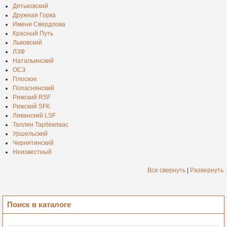
Дятьковский
Дружная Горка
Имени Свердлова
Красный Путь
Львовский
ЛЗФ
Натальинский
ОСЗ
Плоское
Попаснянский
Рижский RSF
Рижский SFK
Ливанский LSF
Таллин Тарбеклаас
Уршельский
Чернятинский
Неизвестный
Все свернуть
|
Развернуть
Поиск в каталоге