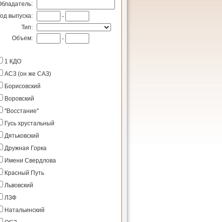
Обладатель:
Год выпуска:
-
Тип:
Объем:
-
1 КДО
АСЗ (он же САЗ)
Борисовский
Воровский
''Восстание''
Гусь хрустальный
Дятьковский
Дружная Горка
Имени Свердлова
Красный Путь
Львовский
ЛЗФ
Натальинский