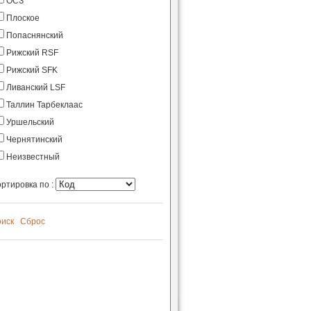
ОСЗ
Плоское
Попаснянский
Рижский RSF
Рижский SFK
Ливанский LSF
Таллин Тарбеклаас
Уршельский
Чернятинский
Неизвестный
ртировка по :
иск
Сброс