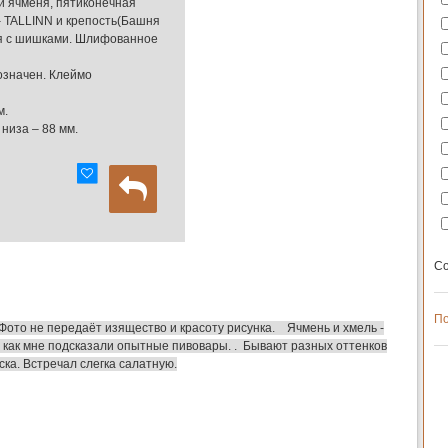
и ячменя, пятиконечная
 – TALLINN и крепость(Башня
ля с шишками. Шлифованное
означен. Клеймо
м.
 низа – 88 мм.
Со
По
 Фото не передаёт изящество и красоту рисунка. Ячмень и хмель -
 как мне подсказали опытные пивовары. . Бывают разных оттенков
уска. Встречал слегка салатную.