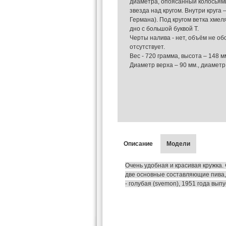
диаметра, опоясанный колосьям
звезда над кругом. Внутри круга
Германа). Под кругом ветка хме
дно с большой буквой Т.
Черты налива - нет, объём не об
отсутствует.
Вес - 720 грамма, высота – 148 м
Диаметр верха – 90 мм., диаметр
Описание
Модели
Очень удобная и красивая кружка.
две основные составляющие пива,
- голубая (svemon), 1951 года вып