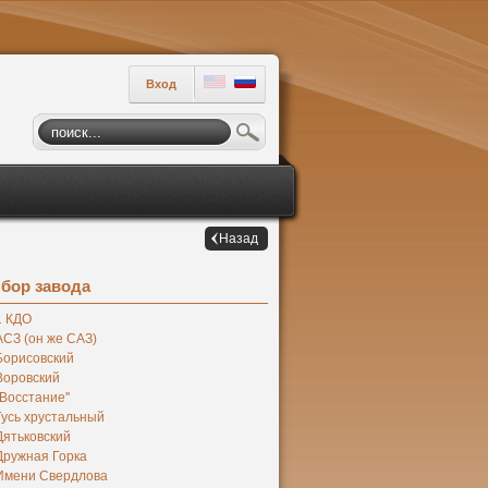
Вход
Назад
бор завода
1 КДО
АСЗ (он же САЗ)
Борисовский
Воровский
''Восстание''
Гусь хрустальный
Дятьковский
Дружная Горка
Имени Свердлова