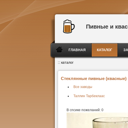
Пивные и ква
ГЛАВНАЯ
КАТАЛОГ
З
:::
каталог
Стеклянные пивные (квасные) к
Все заводы
Таллин Тарбеклаас
В спсике пожеланий:
0