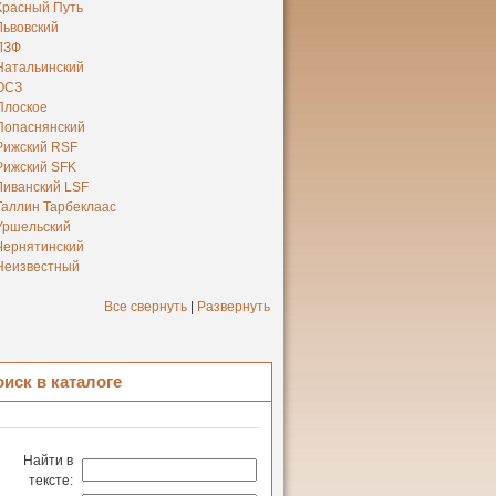
Красный Путь
Львовский
ЛЗФ
Натальинский
ОСЗ
Плоское
Попаснянский
Рижский RSF
Рижский SFK
Ливанский LSF
Таллин Тарбеклаас
Уршельский
Чернятинский
Неизвестный
Все свернуть
|
Развернуть
оиск в каталоге
Найти в
тексте: