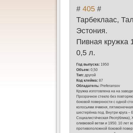
#
405
#
Тарбеклаас, Та
Эстония.
Пивная кружка 
0,5 л.
Год выпуска:
1950
Объем:
0,50
Тип:
другой
Код клейма:
87
Обладатель:
Preferansov
Кружка изготовлена на на заводе
Прозрачное стекло без повторя
боковой поверхности с одной ст
колосьями ячменя, пятиконечная 
шестерёнка под. Внутри круга – 
Социалисти́ческая Респу́блика),
оливковой ветви и 1950. 10 лет 
противоположной боковой повер