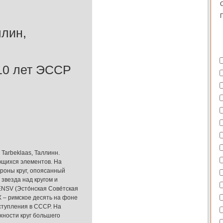
ллин,
10 лет ЭССР
 Tarbeklaas, Таллинн.
ющихся элементов. На
ороны круг, опоясанный
звезда над кругом и
ENSV (Эсто́нская Сове́тская
 Х – римское десять на фоне
вступления в СССР. На
хности круг большего