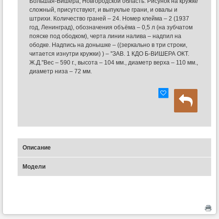
Большая-Вишера, Новгородской область. Рисунок на кружке
сложный, присутствуют, и выпуклые грани, и овалы и
штрихи. Количество граней – 24. Номер клейма – 2 (1937
год, Ленинград), обозначения объёма – 0,5 л (на зубчатом
пояске под ободком), черта линии налива – надпил на
ободке. Надпись на донышке – ((зеркально в три строки,
читается изнутри кружки) ) – ''ЗАВ. 1 КДО Б-ВИШЕРА ОКТ.
Ж.Д.''Вес – 590 г., высота – 104 мм., диаметр верха – 110 мм.,
диаметр низа – 72 мм.
Описание
Модели