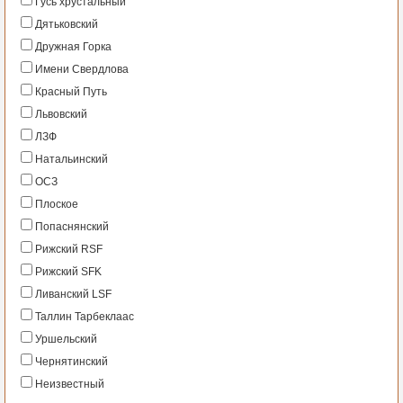
Гусь хрустальный
Дятьковский
Дружная Горка
Имени Свердлова
Красный Путь
Львовский
ЛЗФ
Натальинский
ОСЗ
Плоское
Попаснянский
Рижский RSF
Рижский SFK
Ливанский LSF
Таллин Тарбеклаас
Уршельский
Чернятинский
Неизвестный