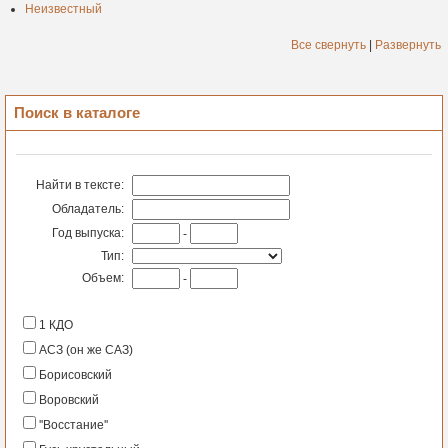
Неизвестный
Все свернуть
|
Развернуть
Поиск в каталоге
Найти в тексте:
Обладатель:
Год выпуска:
-
Тип:
Объем:
-
1 КДО
АСЗ (он же САЗ)
Борисовский
Воровский
''Восстание''