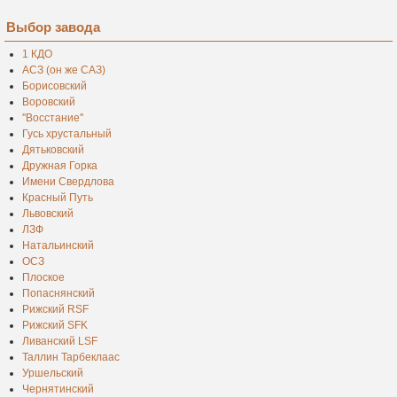
Выбор завода
1 КДО
АСЗ (он же САЗ)
Борисовский
Воровский
''Восстание''
Гусь хрустальный
Дятьковский
Дружная Горка
Имени Свердлова
Красный Путь
Львовский
ЛЗФ
Натальинский
ОСЗ
Плоское
Попаснянский
Рижский RSF
Рижский SFK
Ливанский LSF
Таллин Тарбеклаас
Уршельский
Чернятинский