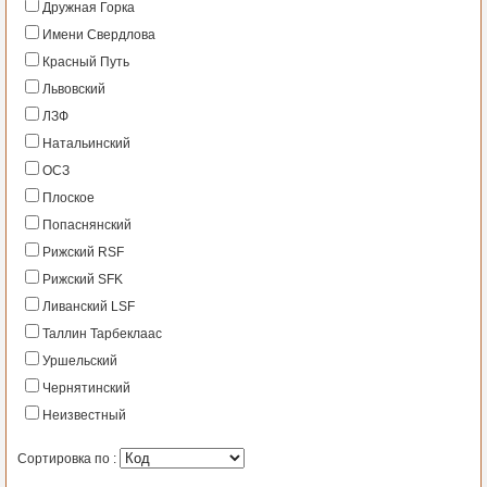
Дружная Горка
Имени Свердлова
Красный Путь
Львовский
ЛЗФ
Натальинский
ОСЗ
Плоское
Попаснянский
Рижский RSF
Рижский SFK
Ливанский LSF
Таллин Тарбеклаас
Уршельский
Чернятинский
Неизвестный
Сортировка по :