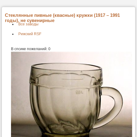
Стеклянные пивные (квасные) кружки (1917 – 1991
годы), не сувенирные
Все заводы
Рижский RSF
В спсике пожеланий:
0