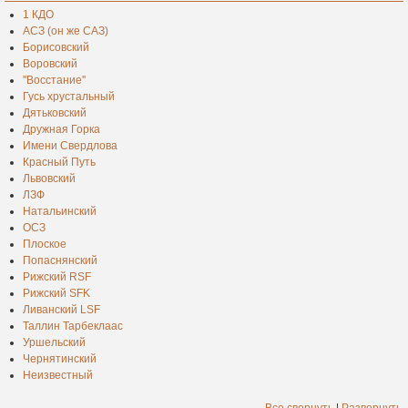
1 КДО
АСЗ (он же САЗ)
Борисовский
Воровский
''Восстание''
Гусь хрустальный
Дятьковский
Дружная Горка
Имени Свердлова
Красный Путь
Львовский
ЛЗФ
Натальинский
ОСЗ
Плоское
Попаснянский
Рижский RSF
Рижский SFK
Ливанский LSF
Таллин Тарбеклаас
Уршельский
Чернятинский
Неизвестный