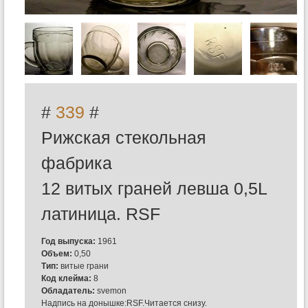
#
339
#
Рижская стекольная
фабрика
12 витых граней левша 0,5L
латиница. RSF
Год выпуска:
1961
Объем:
0,50
Тип:
витые грани
Код клейма:
8
Обладатель:
svemon
Надпись на донышке:RSF.Читается снизу.