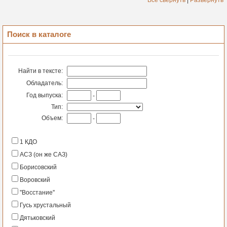
Все свернуть
|
Развернуть
Поиск в каталоге
Найти в тексте:
Обладатель:
Год выпуска:
-
Тип:
Объем:
-
1 КДО
АСЗ (он же САЗ)
Борисовский
Воровский
''Восстание''
Гусь хрустальный
Дятьковский