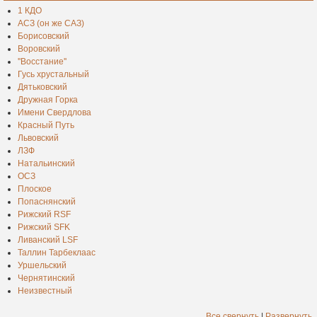
1 КДО
АСЗ (он же САЗ)
Борисовский
Воровский
''Восстание''
Гусь хрустальный
Дятьковский
Дружная Горка
Имени Свердлова
Красный Путь
Львовский
ЛЗФ
Натальинский
ОСЗ
Плоское
Попаснянский
Рижский RSF
Рижский SFK
Ливанский LSF
Таллин Тарбеклаас
Уршельский
Чернятинский
Неизвестный
Все свернуть
|
Развернуть