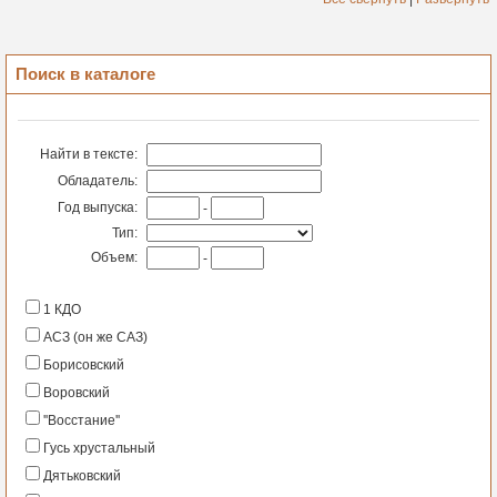
Поиск в каталоге
Найти в тексте:
Обладатель:
Год выпуска:
-
Тип:
Объем:
-
1 КДО
АСЗ (он же САЗ)
Борисовский
Воровский
''Восстание''
Гусь хрустальный
Дятьковский