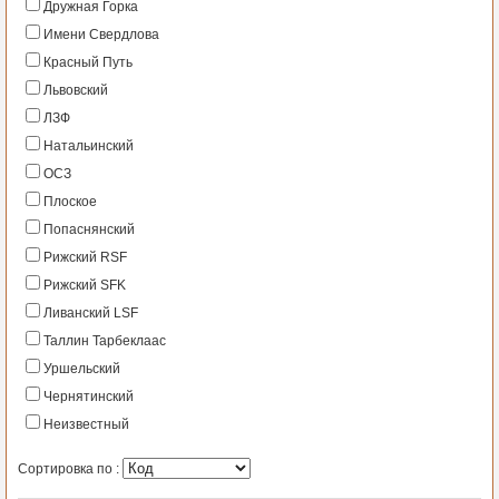
Дружная Горка
Имени Свердлова
Красный Путь
Львовский
ЛЗФ
Натальинский
ОСЗ
Плоское
Попаснянский
Рижский RSF
Рижский SFK
Ливанский LSF
Таллин Тарбеклаас
Уршельский
Чернятинский
Неизвестный
Сортировка по :