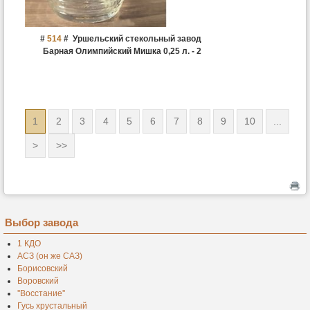
#
514
#
Уршельский стекольный завод
Барная Олимпийский Мишка 0,25 л. - 2
1
2
3
4
5
6
7
8
9
10
...
>
>>
Выбор завода
1 КДО
АСЗ (он же САЗ)
Борисовский
Воровский
''Восстание''
Гусь хрустальный