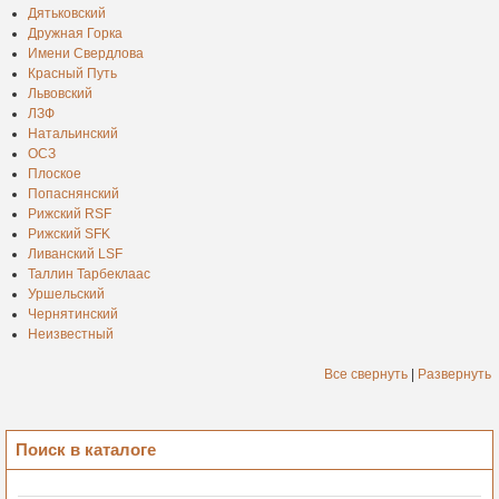
Дятьковский
Дружная Горка
Имени Свердлова
Красный Путь
Львовский
ЛЗФ
Натальинский
ОСЗ
Плоское
Попаснянский
Рижский RSF
Рижский SFK
Ливанский LSF
Таллин Тарбеклаас
Уршельский
Чернятинский
Неизвестный
Все свернуть
|
Развернуть
Поиск в каталоге