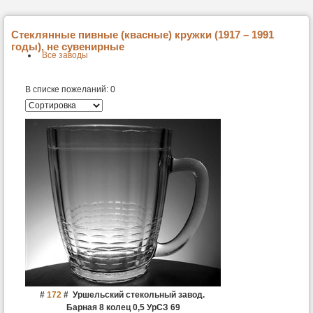
Стеклянные пивные (квасные) кружки (1917 – 1991
годы), не сувенирные
Все заводы
В списке пожеланий:
0
#
172
#
Уршельский стекольный завод.
Барная 8 колец 0,5 УрСЗ 69