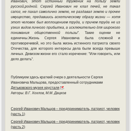
Иванович, этот истинный труженик на пользу земли
русской,родной. Сергей Иванович не клал печей, не тачал
сапог, не пахал самолично землю, не раздавал землю и прочее
имущество, предавшись аскетическому образу жизни — хотя
этот человек был воплощением труда, и причем труда не из
узких видов личного прибытка, а исключительно для широкого
понимания общественной пользы
". Такие оценки не
единичны.Жизнь Сергея Ивановича была сложной и
противоречивой, но это была жизнь истинного патриота своего
Отечества, для которого интересы дела были всегда превыше
личных. Девизом жизни его стало изречение: "Или говорить, или
дело делать".
Публикуем здесь краткий очерк о деятельности Сергея
Ивановича Мальцова, предоставленный сотрудниками
Дятьковского музея хрусталя
.
Авторы:
В.Г. Хохлов, М.М. Дацков
Сергей Иванович Мальцов – предприниматель, патриот, человек
(часть 1)
Сергей Иванович Мальцов – предприниматель, патриот, человек
(часть 2)