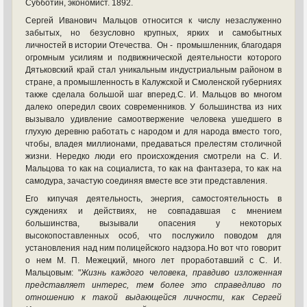
Субботин, экономист. 1892.
Сергей Иванович Мальцов относится к числу незаслуженно
забытых, но безусловно крупных, ярких и самобытных
личностей в истории Отечества. Он - промышленник, благодаря
огромным усилиям и подвижнической деятельности которого
Дятьковский край стал уникальным индустриальным районом в
стране, а промышленность в Калужской и Смоленской губерниях
также сделала большой шаг вперед.С. И. Мальцов во многом
далеко опередил своих современников. У большинства из них
вызывало удивление самоотвержение человека ушедшего в
глухую деревню работать с народом и для народа вместо того,
чтобы, владея миллионами, предаваться прелестям столичной
жизни. Нередко люди его происхождения смотрели на С. И.
Мальцова то как на социалиста, то как на фантазера, то как на
самодура, зачастую соединяя вместе все эти представления.
Его кипучая деятельность, энергия, самостоятельность в
суждениях и действиях, не совпадавшая с мнением
большинства, вызывали опасения у некоторых
высокопоставленных особ, что послужило поводом для
установления над ним полицейского надзора.Но вот что говорит
о нем М. П. Межецкий, много лет проработавший с С. И.
Мальцовым: "
Жизнь каждого человека, правдиво изложенная
представляет интерес, тем более это справедливо по
отношению к такой выдающейся личности, как Сергей