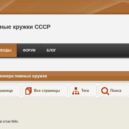
сные кружки СССР
АВОДЫ
ФОРУМ
БЛОГ
ионера пивных кружек
раница
Все страницы
Теги
Поиск
 этом Wiki.