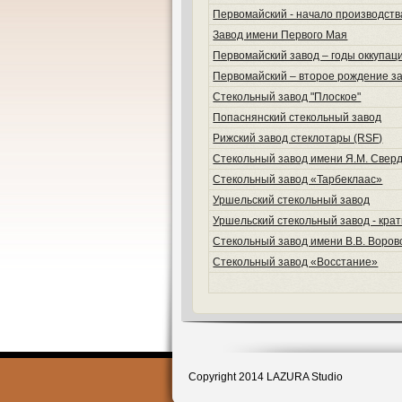
Первомайский - начало производств
Завод имени Первого Мая
Первомайский завод – годы оккупац
Первомайский – второе рождение з
Стекольный завод "Плоское"
Попаснянский стекольный завод
Рижский завод стеклотары (RSF)
Стекольный завод имени Я.М. Свер
Стекольный завод «Тарбеклаас»
Уршельский стекольный завод
Уршельский стекольный завод - крат
Стекольный завод имени В.В. Воров
Стекольный завод «Восстание»
Copyright 2014 LAZURA Studio