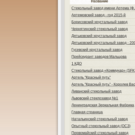
Название
Стекольный завод имени Артема (Ф.
Артемовский завод - год 2015-й
Борисовский хрустальный завод
Чернятинский стекольный завод
Дятьковский хрустальный завод
Дятьковский хрустальный завод - 20
Гусевский хрустальный завод
Прейскурант заводов Мальцова
1 КДО
Стекольный завод «Коммунар» (SFK
Артель "Красный путь"
Артель "Красный путь" - Королев В
Ливанский стекольный завод
Львовский стеклозавод №1
Ленинградская Зеркальная Фабрика
Главная страница
Натальинский стекольный завод
Опытный стекольный завод (ОСЗ)
Первомайский стекольный завод