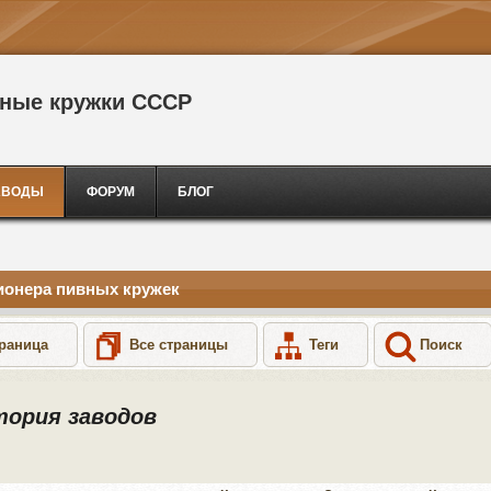
сные кружки СССР
АВОДЫ
ФОРУМ
БЛОГ
ионера пивных кружек
раница
Все страницы
Теги
Поиск
тория заводов