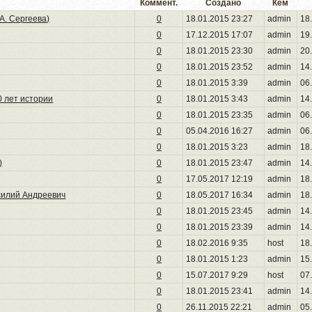
Коммент.
Создано
Кем
А. Сергеева)
0
18.01.2015 23:27
admin
18
0
17.12.2015 17:07
admin
19
0
18.01.2015 23:30
admin
20
0
18.01.2015 23:52
admin
14
0
18.01.2015 3:39
admin
06
0 лет истории
0
18.01.2015 3:43
admin
14
0
18.01.2015 23:35
admin
06
0
05.04.2016 16:27
admin
06
0
18.01.2015 3:23
admin
18
)
0
18.01.2015 23:47
admin
14
0
17.05.2017 12:19
admin
18
асилий Андреевич
0
18.05.2017 16:34
admin
18
0
18.01.2015 23:45
admin
14
0
18.01.2015 23:39
admin
14
0
18.02.2016 9:35
host
18
0
18.01.2015 1:23
admin
15
0
15.07.2017 9:29
host
07
0
18.01.2015 23:41
admin
14
0
26.11.2015 22:21
admin
05