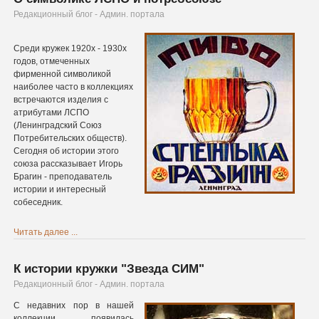
Редакционный блог - Админ. портала
Среди кружек 1920х - 1930х
годов, отмеченных
фирменной символикой
наиболее часто в коллекциях
встречаются изделия с
атрибутами ЛСПО
(Ленинградский Союз
а
Потребительских обществ).
Сегодня об истории этого
союза рассказывает Игорь
Брагин - преподаватель
истории и интересный
собеседник.
Читать далее ...
К истории кружки "Звезда СИМ"
Редакционный блог - Админ. портала
С недавних пор в нашей
коллекции появилась