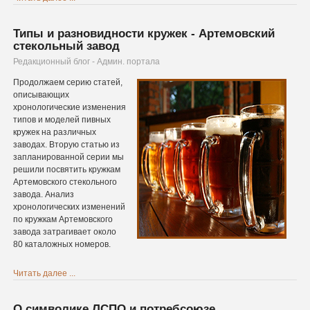
Типы и разновидности кружек - Артемовский
стекольный завод
Редакционный блог - Админ. портала
Продолжаем серию статей,
описывающих
хронологические изменения
типов и моделей пивных
кружек на различных
заводах. Вторую статью из
запланированной серии мы
решили посвятить кружкам
ий
Артемовского стекольного
завода. Анализ
хронологических изменений
по кружкам Артемовского
завода затрагивает около
80 каталожных номеров.
Читать далее ...
О символике ЛСПО и потребсоюзе