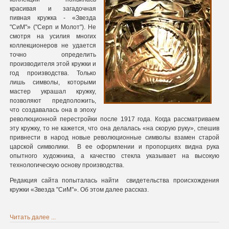
красивая и загадочная
пивная кружка - «Звезда
"СиМ"» ("Серп и Молот"). Не
смотря на усилия многих
коллекционеров не удается
точно определить
ия
производителя этой кружки и
год производства. Только
лишь символы, которыми
мастер украшал кружку,
позволяют предположить,
что создавалась она в эпоху
революционной перестройки после 1917 года. Когда рассматриваем
эту кружку, то не кажется, что она делалась «на скорую руку», спешив
привнести в народ новые революционные символы взамен старой
царской символики. В ее оформлении и пропорциях видна рука
опытного художника, а качество стекла указывает на высокую
технологическую основу производства.
Редакция сайта попыталась найти свидетельства происхождения
кружки «Звезда "СиМ"». Об этом далее рассказ.
Читать далее ...