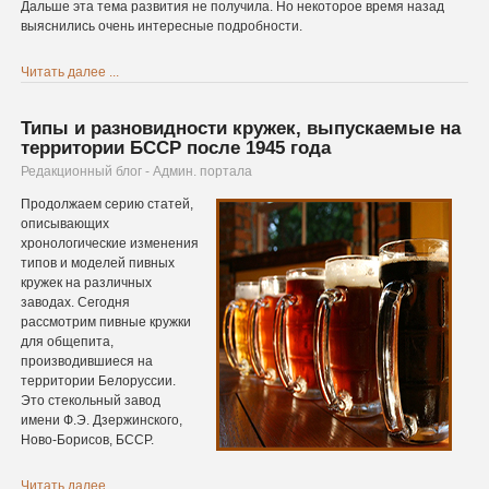
Дальше эта тема развития не получила.
Но некоторое время назад
выяснились очень интересные подробности.
Читать далее ...
Типы и разновидности кружек, выпускаемые на
территории БССР после 1945 года
Редакционный блог - Админ. портала
Продолжаем серию статей,
описывающих
хронологические изменения
типов и моделей пивных
кружек на различных
заводах. Сегодня
рассмотрим пивные кружки
для общепита,
производившиеся на
территории Белоруссии.
Это стекольный завод
имени Ф.Э. Дзержинского,
Ново-Борисов, БССР.
Читать далее ...