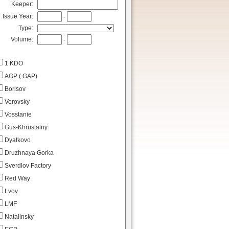
Keeper:
Issue Year:
-
Type:
Volume:
-
1 KDO
AGP ( GAP)
Borisov
Vorovsky
Vosstanie
Gus-Khrustalny
Dyatkovo
Druzhnaya Gorka
Sverdlov Factory
Red Way
Lvov
LMF
Natalinsky