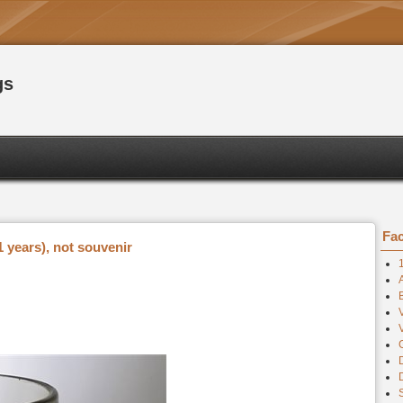
gs
Fac
 years), not souvenir