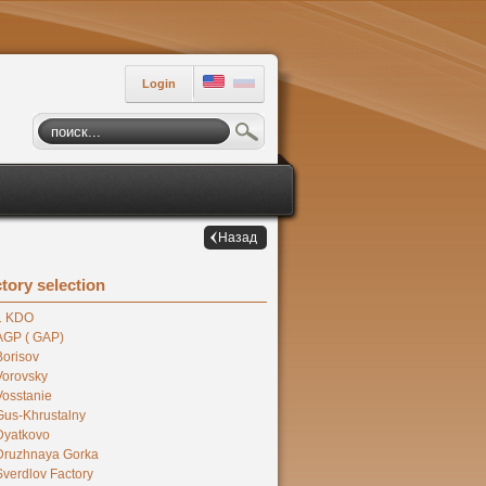
Login
Назад
tory selection
1 KDO
AGP ( GAP)
Borisov
Vorovsky
Vosstanie
Gus-Khrustalny
Dyatkovo
Druzhnaya Gorka
Sverdlov Factory