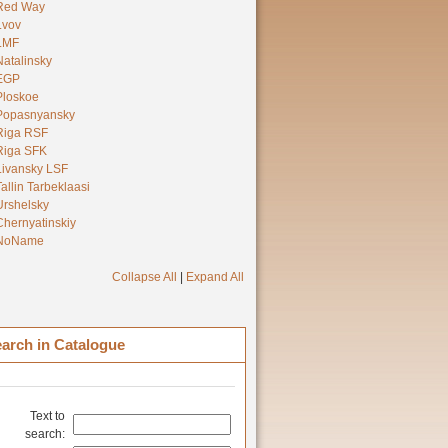
Red Way
Lvov
LMF
Natalinsky
EGP
Ploskoe
Popasnyansky
Riga RSF
Riga SFK
Livansky LSF
Tallin Tarbeklaasi
Urshelsky
Chernyatinskiy
NoName
Collapse All
|
Expand All
arch in Catalogue
Text to
search: