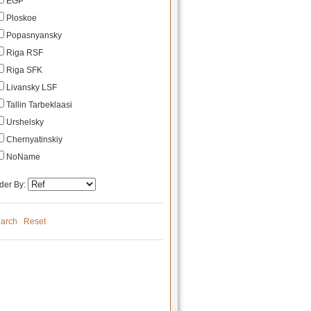
EGP
Ploskoe
Popasnyansky
Riga RSF
Riga SFK
Livansky LSF
Tallin Tarbeklaasi
Urshelsky
Chernyatinskiy
NoName
der By:
arch
Reset