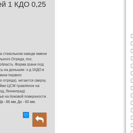
ей 1 КДО 0,25
на стекольном заводе имени
ьного Отряда, пос.
область. Форма грани под
сь на донышке: з-д 1КДО в
мени первого
 отряда), читается сверху.
леймо ЦСМ травлёное на
од, Ленинград).
ьё на боковой поверхности.
в - 86 мм, Дн - 60 мм.