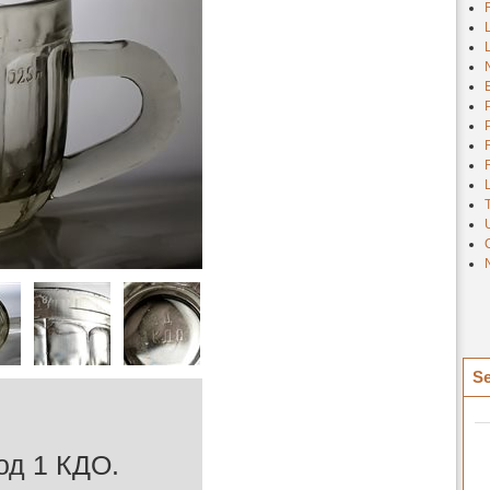
Se
од 1 КДО.