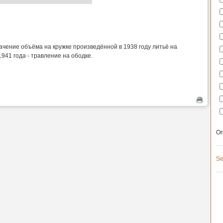
ачение объёма на кружке произведённой в 1938 году литьё на
1941 года - травление на ободке.
Or
Se