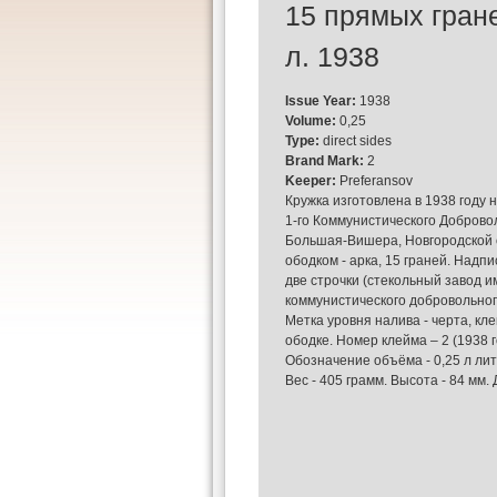
15 прямых гран
л. 1938
Issue Year:
1938
Volume:
0,25
Type:
direct sides
Brand Mark:
2
Keeper:
Preferansov
Кружка изготовлена в 1938 году 
1-го Коммунистического Добровол
Большая-Вишера, Новгородской 
ободком - арка, 15 граней. Надпи
две строчки (стекольный завод и
коммунистического добровольного
Метка уровня налива - черта, к
ободке. Номер клейма – 2 (1938 г
Обозначение объёма - 0,25 л лит
Вес - 405 грамм. Высота - 84 мм. Д