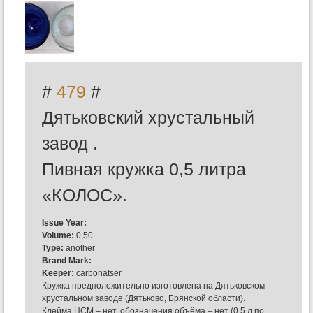
#
479
#
Дятьковский хрустальный
завод .
Пивная кружка 0,5 литра
«КОЛОС».
Issue Year:
Volume:
0,50
Type:
another
Brand Mark:
Keeper:
carbonatser
Кружка предположительно изготовлена на Дятьковском
хрустальном заводе (Дятьково, Брянской области).
Клейма ЦСМ – нет, обозначения объёма – нет (0,5 л по