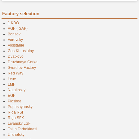
Factory selection
1 KDO
AGP ( GAP)
Borisov
Vorovsky
Vosstanie
Gus-Khrustalny
Dyatkovo
Druzhnaya Gorka
Sverdlov Factory
Red Way
Lvov
LMF
Natalinsky
EGP
Ploskoe
Popasnyansky
Riga RSF
Riga SFK
Livansky LSF
Tallin Tarbeklaasi
Urshelsky