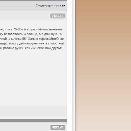
Следующая тема
РЕТВИТ
, что в 70-80е гг кружки имели заметное
ку вставлялись 3 пальца, а в длинную - 4.
кой, а кружка 86г была с короткой(сейчас
увидел массу длинноручечных а с короткой
ли разные ручки, как и многие мои друзья,
РЕТВИТ