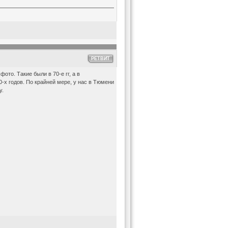
РЕТВИТ
фото. Такие были в 70-е гг, а в
0-х годов. По крайней мере, у нас в Тюмени
у.