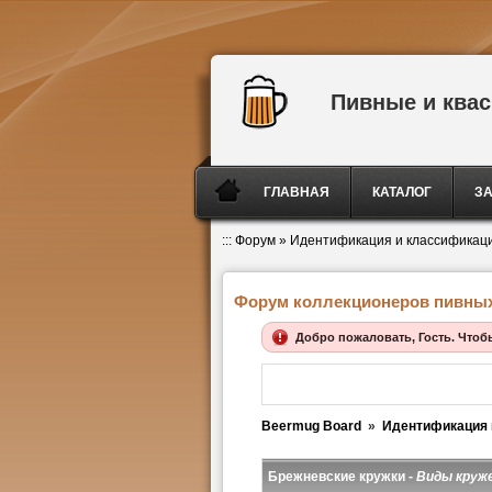
Пивные и ква
ГЛАВНАЯ
КАТАЛОГ
З
:::
Форум
»
Идентификация и классификац
Форум коллекционеров пивных
Добро пожаловать, Гость. Чтоб
Beermug Board
»
Идентификация 
Брежневские кружки -
Виды круже