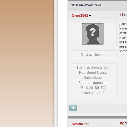
Предыдущая тема
#1
Олег1941
Ос
Добр
У ме
отлич
Имел
нет 
нет в
заст
Статус: Newbie
Группы: Registered,
Registered Users,
Subscribers
Зарегистрирован:
25.10.2015(UTC)
Сообщений: 2
#2
svemon
О