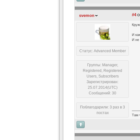
#4
svemon
О
Круж
И ка
И не
Статус: Advanced Member
Группы: Manager,
Registered, Registered
Users, Subscribers
Зарегистрирован:
25.07.2014(UTC)
Сообщений: 30
Поблагодарили: 3 раз в 3
постах
Там 