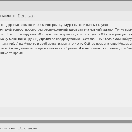
тавлено :
11 лет назад
ого здоровья всем ценителям истории, культуры пития и пивных кружек!
ня такой вопрос: просмотрел расположенный здесь замечательный каталог. Точно помню
ие: Кажется, на кружках 70-х ручка была длиннее, чем на кружках 80-х: в короткую руч
ьсь у меня такие кружки, утратил по недоразумению. Осталась 1973 года с длинной руч
в наличии). И на Молотке в своё время видел и те и эти. Сейчас промониторив Мешок 
овсе. Как не увидел их и здесь в каталоге. Странно. Я точно помню этот нюанс, что бы
авшие то время.
ставлено :
11 лет назад