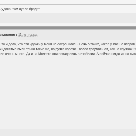
чудеса, там сусло бродит...
тавлено :
11 лет назад
 то и дело, что эти кружки у меня не сохранились. Речь о таких, какая у Вас на втором 
идесятые были точно такие же, но ручка короче - более треугольная, как на кружках 6
ло очень много. Да и на Молотке они попадались в изобилии. А сейчас нигде их не виж