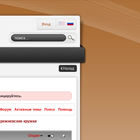
Вход
Назад
фицируйтесь.
Форум
Активные темы
Поиск
Помощь
режневские кружки
Опции