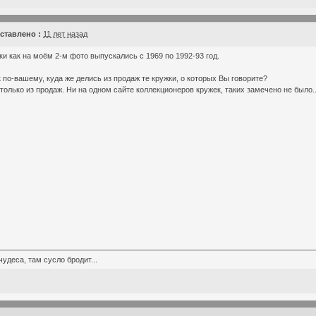
ставлено :
11 лет назад
ки как на моём 2-м фото выпускались с 1969 по 1992-93 год.
к по-вашему, куда же делись из продаж те кружки, о которых Вы говорите?
 только из продаж. Ни на одном сайте коллекционеров кружек, таких замечено не было...
чудеса, там сусло бродит...