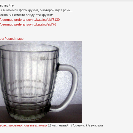
вствуйте.
ы выложили фото кружки, о которой идёт речь...
ожно Вы имеете ввиду эти кружки:
//beermug.preferansov.ru/katalog/eid/7130
//beermug.preferansov.ru/katalog/eid/76
едактировано пользователем
11 лет назад
|
Причина: Не указана