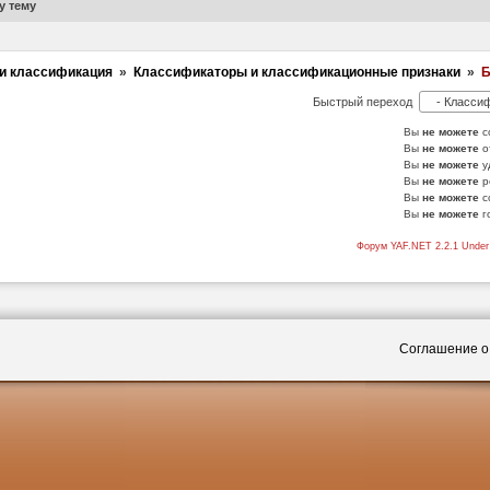
у тему
и классификация
»
Классификаторы и классификационные признаки
»
Б
Быстрый переход
Вы
не можете
с
Вы
не можете
о
Вы
не можете
у
Вы
не можете
р
Вы
не можете
с
Вы
не можете
г
Форум YAF.NET 2.2.1 Und
Соглашение о